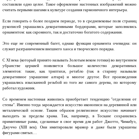
составляли одно целое. Такое оформление настенных изображений можно
считать первыми шагами к культуре создания гармоничного интерьера.
Если говорить о более позднем периоде, то в средневековье поля страниц
рукописей украшались декоративными бордюрами, которые заполнялись
орнаментом: как скромного, так и достаточно богатого содержания.
Это еще не современный багет, однако функция орнамента очевидна: он
служит разграничением внешнего хаоса и творческого порядка.
С XI века (который принято называть Золотым веком готики) во внутреннем
убранстве церквей появляется большое количество декоративных
элементов: такие, как триптихи, ретабло (так в старину называли
декоративное украшение алтаря) и многое другое. Все произведения
украшались изысканной резьбой из того же самого дерева, по которому
работал художник.
Со временем настенная живопись приобретает тенденцию "отделения от
стены". Именно тогда зарождается искусство иконописи на деревянной или
металлической основе. Таким образом религиозное искусство начинает
выходить за пределы храма. Так, например, в Тоскане сохранились
примитивные рамы, сделанные в свое время для работ Джотто, Чимабуэ,
Джуччо (XIII век). Они имитировали мрамор и даже были украшены
фигурами святых…