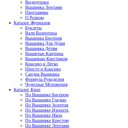
Видеоуроки
Вышивка Лентами
Программы
О Разном
Каталог Журналов
Буклеты
Валя Валентина
Вышивка Бисером
Вышивка Для Души
Вышивка Детям
Вышитые Картины
Вышиваю Крестиком
Красиво и Легко
Просто и Красиво
Сандра Вышивка
Формула Рукоделия
Чудесные Мгновения
Каталог Книг
По Вышивке Бисером
По Вышивке Гладью
По Вышивке Золотом
По Вышивке Изонить
По Вышивке Икон
По Вышивке Крестом
По Вышивке Лентами