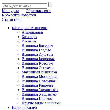
Конкурсы
|
Обратная связь
RSS-лента новостей
Статистика
Категории Вышивки
Аппликация
Блэкворк
Изонить
Вышивка Бисером
Вышивка Гладью
Вышивка Золотом
Вышивка Ковровая
Вышивка Крестом
Вышивка Лентами
Машинная Вышивка
Вышивка Монохром.
Вышивка Объемная
Вышивка Ришелье
Вышивка Украинская
Вышивка Хардангер
Вышивка Шелком
Другие виды вышивки
Каталог Видео