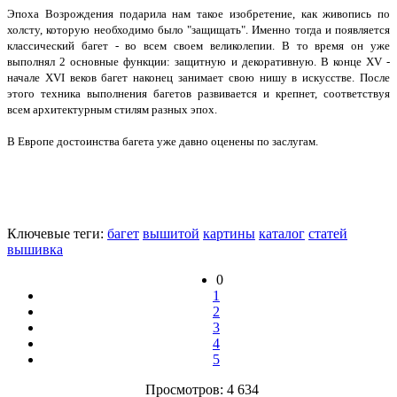
Эпоха Возрождения подарила нам такое изобретение, как живопись по
холсту, которую необходимо было "защищать". Именно тогда и появляется
классический багет - во всем своем великолепии. В то время он уже
выполнял 2 основные функции: защитную и декоративную. В конце XV -
начале XVI веков багет наконец занимает свою нишу в искусстве. После
этого техника выполнения багетов развивается и крепнет, соответствуя
всем архитектурным стилям разных эпох.
В Европе достоинства багета уже давно оценены по заслугам.
Ключевые теги:
багет
вышитой
картины
каталог
статей
вышивка
0
1
2
3
4
5
Просмотров: 4 634