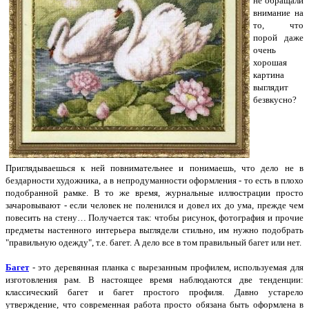
не обращали
внимание на
то, что
порой даже
очень
хорошая
картина
выглядит
безвкусно?
Приглядываешься к ней повнимательнее и понимаешь, что дело не в
бездарности художника, а в непродуманности оформления - то есть в плохо
подобранной рамке. В то же время, журнальные иллюстрации просто
зачаровывают - если человек не поленился и довел их до ума, прежде чем
повесить на стену… Получается так: чтобы рисунок, фотография и прочие
предметы настенного интерьера выглядели стильно, им нужно подобрать
"правильную одежду", т.е. багет. А дело все в том правильный багет или нет.
Багет
- это деревянная планка с вырезанным профилем, используемая для
изготовления рам. В настоящее время наблюдаются две тенденции:
классический багет и багет простого профиля. Давно устарело
утверждение, что современная работа просто обязана быть оформлена в