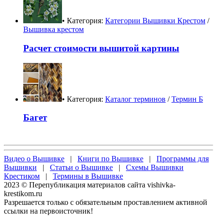
• Категория:
Категории Вышивки Крестом
/
Вышивка крестом
Расчет стоимости вышитой картины
• Категория:
Каталог терминов
/
Термин Б
Багет
Видео о Вышивке
|
Книги по Вышивке
|
Программы для
Вышивки
|
Статьи о Вышивке
|
Схемы Вышивки
Крестиком
|
Термины в Вышивке
2023 © Перепубликация материалов сайта vishivka-
krestikom.ru
Разрешается только с обязательным проставлением активной
ссылки на первоисточник!