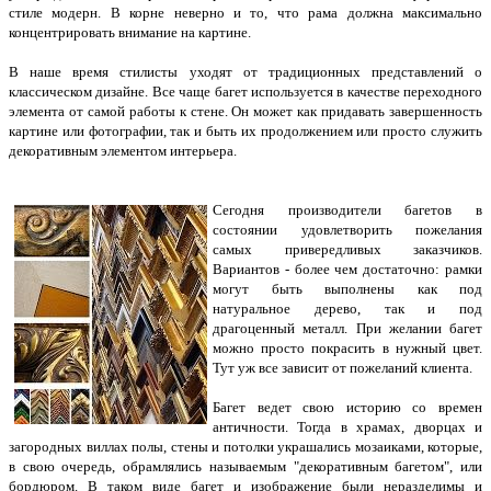
стиле модерн. В корне неверно и то, что рама должна максимально
концентрировать внимание на картине.
В наше время стилисты уходят от традиционных представлений о
классическом дизайне. Все чаще багет используется в качестве переходного
элемента от самой работы к стене. Он может как придавать завершенность
картине или фотографии, так и быть их продолжением или просто служить
декоративным элементом интерьера.
Сегодня производители багетов в
состоянии удовлетворить пожелания
самых привередливых заказчиков.
Вариантов - более чем достаточно: рамки
могут быть выполнены как под
натуральное дерево, так и под
драгоценный металл. При желании багет
можно просто покрасить в нужный цвет.
Тут уж все зависит от пожеланий клиента.
Багет ведет свою историю со времен
античности. Тогда в храмах, дворцах и
загородных виллах полы, стены и потолки украшались мозаиками, которые,
в свою очередь, обрамлялись называемым "декоративным багетом", или
бордюром. В таком виде багет и изображение были неразделимы и