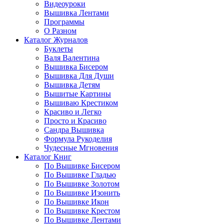
Видеоуроки
Вышивка Лентами
Программы
О Разном
Каталог Журналов
Буклеты
Валя Валентина
Вышивка Бисером
Вышивка Для Души
Вышивка Детям
Вышитые Картины
Вышиваю Крестиком
Красиво и Легко
Просто и Красиво
Сандра Вышивка
Формула Рукоделия
Чудесные Мгновения
Каталог Книг
По Вышивке Бисером
По Вышивке Гладью
По Вышивке Золотом
По Вышивке Изонить
По Вышивке Икон
По Вышивке Крестом
По Вышивке Лентами