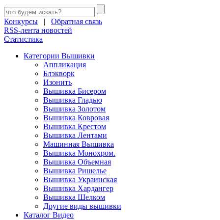
Конкурсы
|
Обратная связь
RSS-лента новостей
Статистика
Категории Вышивки
Аппликация
Блэкворк
Изонить
Вышивка Бисером
Вышивка Гладью
Вышивка Золотом
Вышивка Ковровая
Вышивка Крестом
Вышивка Лентами
Машинная Вышивка
Вышивка Монохром.
Вышивка Объемная
Вышивка Ришелье
Вышивка Украинская
Вышивка Хардангер
Вышивка Шелком
Другие виды вышивки
Каталог Видео