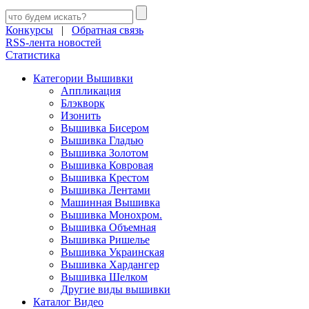
Конкурсы
|
Обратная связь
RSS-лента новостей
Статистика
Категории Вышивки
Аппликация
Блэкворк
Изонить
Вышивка Бисером
Вышивка Гладью
Вышивка Золотом
Вышивка Ковровая
Вышивка Крестом
Вышивка Лентами
Машинная Вышивка
Вышивка Монохром.
Вышивка Объемная
Вышивка Ришелье
Вышивка Украинская
Вышивка Хардангер
Вышивка Шелком
Другие виды вышивки
Каталог Видео