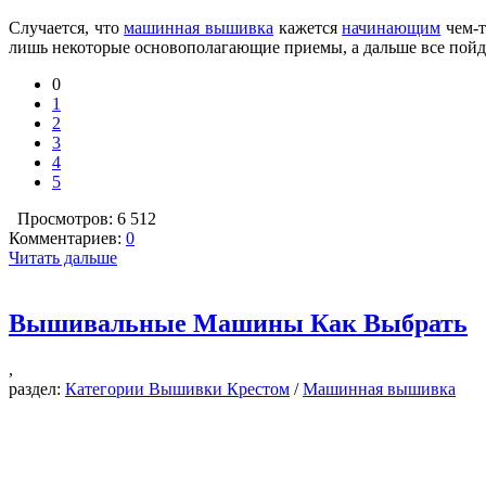
Случается, что
машинная вышивка
кажется
начинающим
чем-т
лишь некоторые основополагающие приемы, а дальше все пойде
0
1
2
3
4
5
Просмотров: 6 512
Комментариев:
0
Читать дальше
Вышивальные Машины Как Выбрать
,
раздел:
Категории Вышивки Крестом
/
Машинная вышивка