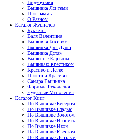
Видеоуроки
Вышивка Лентами
Программы
О Разном
Каталог Журналов
Буклеты
Валя Валентина
Вышивка Бисером
Вышивка Для Души
Вышивка Детям
Вышитые Картины
Вышиваю Крестиком
Красиво и Легко
Просто и Красиво
Сандра Вышивка
Формула Рукоделия
Чудесные Мгновения
Каталог Книг
По Вышивке Бисером
По Вышивке Гладью
По Вышивке Золотом
По Вышивке Изонить
По Вышивке Икон
По Вышивке Крестом
По Вышивке Лентами