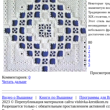
Некоторые тра
знаменитую вос
Традиционно вы
XIX столетии, 
Этот стиль вы
неожиданные ц
небольшого фра
достаточно сл
80
1
2
3
4
5
Просмотров:
Комментариев:
0
Читать дальше
Видео о Вышивке
|
Книги по Вышивке
|
Программы для 
2023 © Перепубликация материалов сайта vishivka-krestikom.ru
Разрешается только с обязательным проставлением активной с