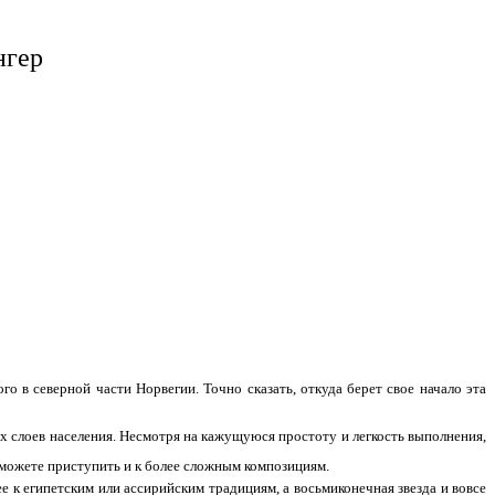
нгер
 в северной части Норвегии. Точно сказать, откуда берет свое начало эта
х слоев населения. Несмотря на кажущуюся простоту и легкость выполнения,
 сможете приступить и к более сложным композициям.
ее к египетским или ассирийским традициям, а восьмиконечная звезда и вовсе