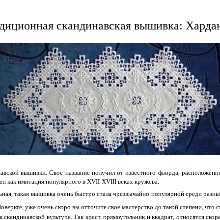
диционная скандинавская вышивка: Харда
ской вышивки. Свое название получил от известного фьорда, расположенного
ен как имитация популярного в XVII-XVIII веках кружева.
ьная, такая вышивка очень быстро стала чрезвычайно популярной среди разны
оверьте, уже очень скоро вы отточите свое мастерство до такой степени, что
скандинавской культуре. Так крест, прямоугольник и квадрат, относятся скор