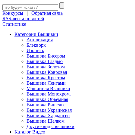
Конкурсы
|
Обратная связь
RSS-лента новостей
Статистика
Категории Вышивки
Аппликация
Блэкворк
Изонить
Вышивка Бисером
Вышивка Гладью
Вышивка Золотом
Вышивка Ковровая
Вышивка Крестом
Вышивка Лентами
Машинная Вышивка
Вышивка Монохром.
Вышивка Объемная
Вышивка Ришелье
Вышивка Украинская
Вышивка Хардангер
Вышивка Шелком
Другие виды вышивки
Каталог Видео