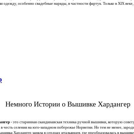
 одежду, особенно свадебные наряды, в частности фартук. Только в XIX веке, 
р
Немного Истории о Вышивке Хардангер
ангер
- это старинная скандинавская техника ручной вышивки, которую сов
 в честь селения на юго-западном побережье Норвегии. Но тем не менее, зароди
ышивка Хардангер заняла в сердцах итальянцев, где преобразовалась в вышивку 