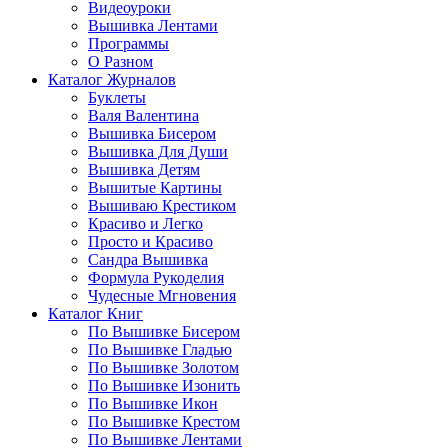
Видеоуроки
Вышивка Лентами
Программы
О Разном
Каталог Журналов
Буклеты
Валя Валентина
Вышивка Бисером
Вышивка Для Души
Вышивка Детям
Вышитые Картины
Вышиваю Крестиком
Красиво и Легко
Просто и Красиво
Сандра Вышивка
Формула Рукоделия
Чудесные Мгновения
Каталог Книг
По Вышивке Бисером
По Вышивке Гладью
По Вышивке Золотом
По Вышивке Изонить
По Вышивке Икон
По Вышивке Крестом
По Вышивке Лентами