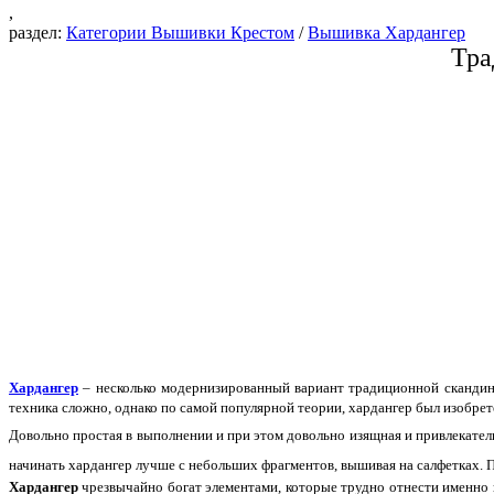
,
раздел:
Категории Вышивки Крестом
/
Вышивка Хардангер
Тра
Хардангер
– несколько модернизированный вариант традиционной скандинав
техника сложно, однако по самой популярной теории, хардангер был изобрет
Довольно простая в выполнении и при этом довольно изящная и привлекател
начинать хардангер лучше с небольших фрагментов, вышивая на салфетках. П
Хардангер
чрезвычайно богат элементами, которые трудно отнести именно к 