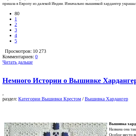
пришла в Европу из далекой Индии. Изначально вышивкой хардангер украшали
80
1
2
3
4
5
Просмотров: 10 273
Комментариев:
0
Читать дальше
Немного Истории о Вышивке Харданге
,
раздел:
Категории Вышивки Крестом
/
Вышивка Хардангер
Вышивка хард
Названа она так
Особое место в