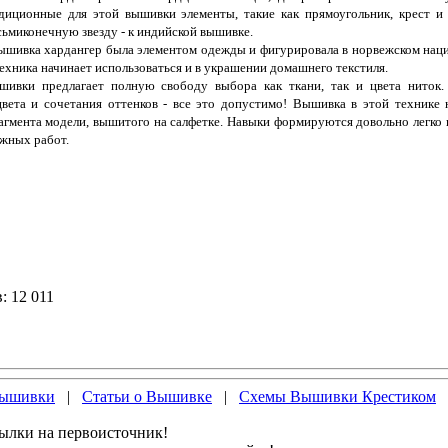
диционные для этой вышивки элементы, такие как прямоугольник, крест и 
ьмиконечную звезду - к индийской вышивке.
шивка хардангер была элементом одежды и фигурировала в норвежском нацио
техника начинает использоваться и в украшении домашнего текстиля.
шивки предлагает полную свободу выбора как ткани, так и цвета ниток
вета и сочетания оттенков - все это допустимо! Вышивка в этой технике 
гмента модели, вышитого на салфетке. Навыки формируются довольно легко
ожных работ.
 12 011
Вышивки
|
Статьи о Вышивке
|
Схемы Вышивки Крестиком
сылки на первоисточник!