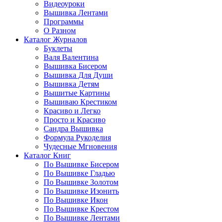
Видеоуроки
Вышивка Лентами
Программы
О Разном
Каталог Журналов
Буклеты
Валя Валентина
Вышивка Бисером
Вышивка Для Души
Вышивка Детям
Вышитые Картины
Вышиваю Крестиком
Красиво и Легко
Просто и Красиво
Сандра Вышивка
Формула Рукоделия
Чудесные Мгновения
Каталог Книг
По Вышивке Бисером
По Вышивке Гладью
По Вышивке Золотом
По Вышивке Изонить
По Вышивке Икон
По Вышивке Крестом
По Вышивке Лентами