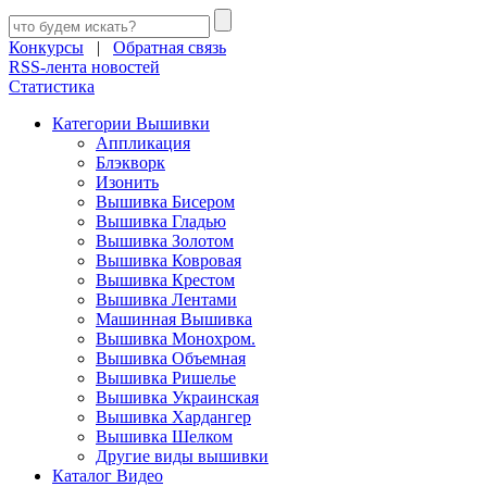
Конкурсы
|
Обратная связь
RSS-лента новостей
Статистика
Категории Вышивки
Аппликация
Блэкворк
Изонить
Вышивка Бисером
Вышивка Гладью
Вышивка Золотом
Вышивка Ковровая
Вышивка Крестом
Вышивка Лентами
Машинная Вышивка
Вышивка Монохром.
Вышивка Объемная
Вышивка Ришелье
Вышивка Украинская
Вышивка Хардангер
Вышивка Шелком
Другие виды вышивки
Каталог Видео