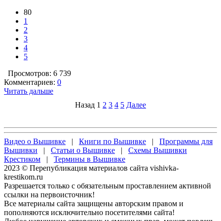
80
1
2
3
4
5
Просмотров: 6 739
Комментариев:
0
Читать дальше
Назад
1
2
3
4
5
Далее
Видео о Вышивке
|
Книги по Вышивке
|
Программы для
Вышивки
|
Статьи о Вышивке
|
Схемы Вышивки
Крестиком
|
Термины в Вышивке
2023 © Перепубликация материалов сайта vishivka-
krestikom.ru
Разрешается только с обязательным проставлением активной
ссылки на первоисточник!
Все материалы сайта защищены авторским правом и
пополняются исключительно посетителями сайта!