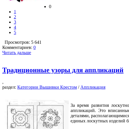
0
1
2
3
4
5
Просмотров: 5 641
Комментариев:
0
Читать дальше
Традиционные узоры для аппликаций
,
раздел:
Категории Вышивки Крестом
/
Аппликация
За время развития лоскут
аппликаций. Это вписанные
деталями, располагающимися
единых лоскутных изделий б