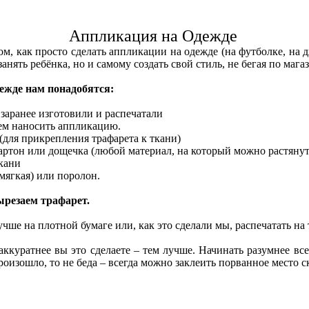
Аппликация на Одежде
м, как просто сделать аппликации на одежде (на футболке, на джи
анять ребёнка, но и самому создать свой стиль, не бегая по маг
ежде нам понадобятся:
 заранее изготовили и распечатали
дем наносить аппликацию.
(для прикрепления трафарета к ткани)
артон или дощечка (любой материал, на который можно растянуть
ткани
 мягкая) или поролон.
ырезаем трафарет.
учше на плотной бумаге или, как это сделали мы, распечатать на 
аккуратнее вы это сделаете – тем лучше. Начинать разумнее вс
произошло, то не беда – всегда можно заклеить порванное место ск