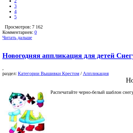
2
3
4
5
Просмотров: 7 162
Комментариев:
0
Читать дальше
Новогодняя аппликация для детей Снег
,
раздел:
Категории Вышивки Крестом
/
Аппликация
Но
Распечатайте черно-белый шаблон снегу