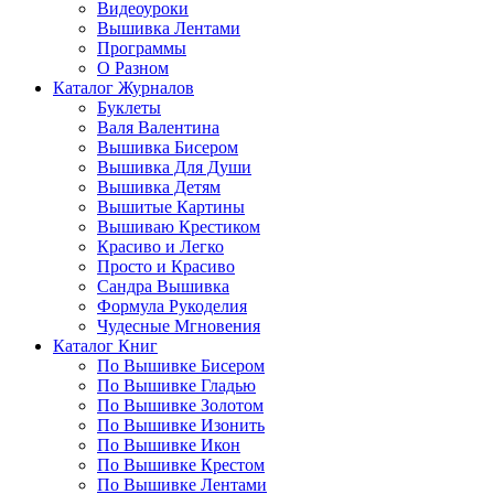
Видеоуроки
Вышивка Лентами
Программы
О Разном
Каталог Журналов
Буклеты
Валя Валентина
Вышивка Бисером
Вышивка Для Души
Вышивка Детям
Вышитые Картины
Вышиваю Крестиком
Красиво и Легко
Просто и Красиво
Сандра Вышивка
Формула Рукоделия
Чудесные Мгновения
Каталог Книг
По Вышивке Бисером
По Вышивке Гладью
По Вышивке Золотом
По Вышивке Изонить
По Вышивке Икон
По Вышивке Крестом
По Вышивке Лентами