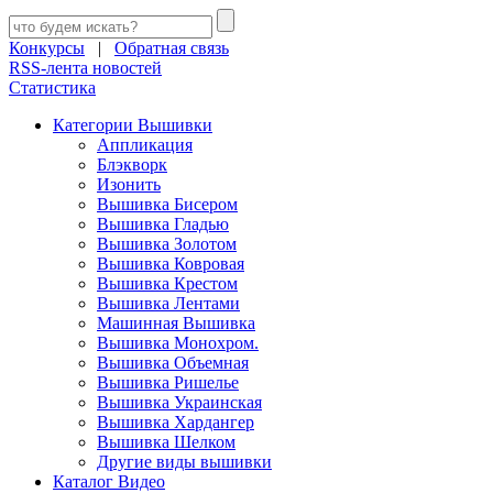
Конкурсы
|
Обратная связь
RSS-лента новостей
Статистика
Категории Вышивки
Аппликация
Блэкворк
Изонить
Вышивка Бисером
Вышивка Гладью
Вышивка Золотом
Вышивка Ковровая
Вышивка Крестом
Вышивка Лентами
Машинная Вышивка
Вышивка Монохром.
Вышивка Объемная
Вышивка Ришелье
Вышивка Украинская
Вышивка Хардангер
Вышивка Шелком
Другие виды вышивки
Каталог Видео