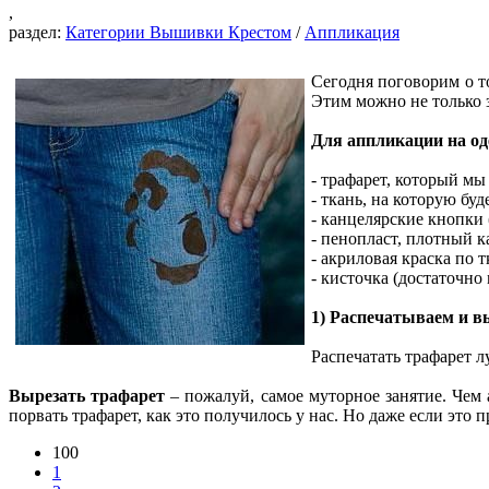
,
раздел:
Категории Вышивки Крестом
/
Аппликация
Сегодня поговорим о то
Этим можно не только з
Для аппликации на од
- трафарет, который мы
- ткань, на которую бу
- канцелярские кнопки 
- пенопласт, плотный к
- акриловая краска по 
- кисточка (достаточно
1) Распечатываем и в
Распечатать трафарет л
Вырезать трафарет
– пожалуй, самое муторное занятие. Чем 
порвать трафарет, как это получилось у нас. Но даже если это 
100
1