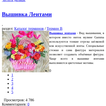
Вышивка Лентами
,
раздел:
Каталог терминов
/
Термин В
Вышивка лентами
- Вид вышивания, в
котором вместо ниток мулине Gamma
используются тонкие отрезы шёлковой
или искусственной ленты. Специальные
стежки и сама фактура материалов
позволяет создавать объёмные фигуры.
Чаще всего в вышивке лентами
выполняются цветочные мотивы.
0
1
2
3
4
5
Просмотров: 4 786
Комментариев:
0