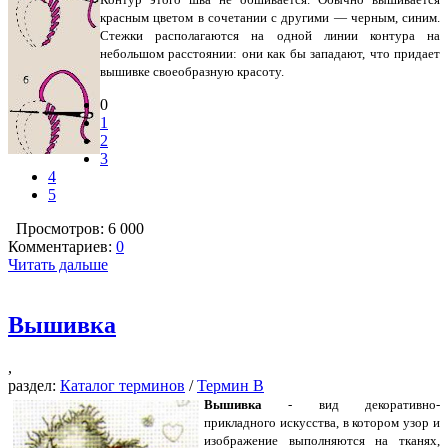
красным цветом в сочетании с другими — черным, синим.
Стежки располагаются на одной линии контура на
небольшом расстоянии: они как бы западают, что придает
вышивке своеобразную красоту.
0
1
2
3
4
5
Просмотров: 6 000
Комментариев:
0
Читать дальше
Вышивка
,
раздел:
Каталог терминов
/
Термин В
Вышивка
- вид декоративно-
прикладного искусства, в котором узор и
изображение выполняются на тканях,