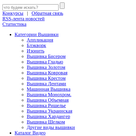
Конкурсы
|
Обратная связь
RSS-лента новостей
Статистика
Категории Вышивки
Аппликация
Блэкворк
Изонить
Вышивка Бисером
Вышивка Гладью
Вышивка Золотом
Вышивка Ковровая
Вышивка Крестом
Вышивка Лентами
Машинная Вышивка
Вышивка Монохром.
Вышивка Объемная
Вышивка Ришелье
Вышивка Украинская
Вышивка Хардангер
Вышивка Шелком
Другие виды вышивки
Каталог Видео