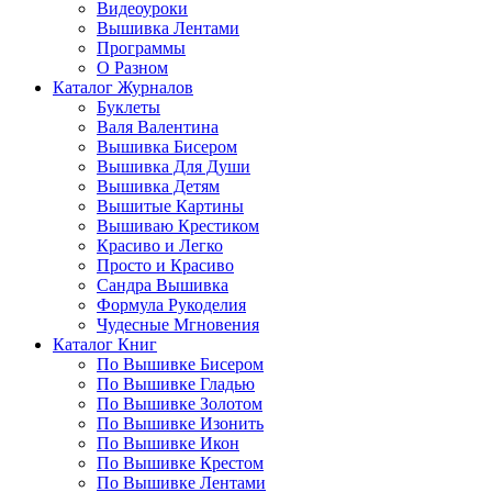
Видеоуроки
Вышивка Лентами
Программы
О Разном
Каталог Журналов
Буклеты
Валя Валентина
Вышивка Бисером
Вышивка Для Души
Вышивка Детям
Вышитые Картины
Вышиваю Крестиком
Красиво и Легко
Просто и Красиво
Сандра Вышивка
Формула Рукоделия
Чудесные Мгновения
Каталог Книг
По Вышивке Бисером
По Вышивке Гладью
По Вышивке Золотом
По Вышивке Изонить
По Вышивке Икон
По Вышивке Крестом
По Вышивке Лентами