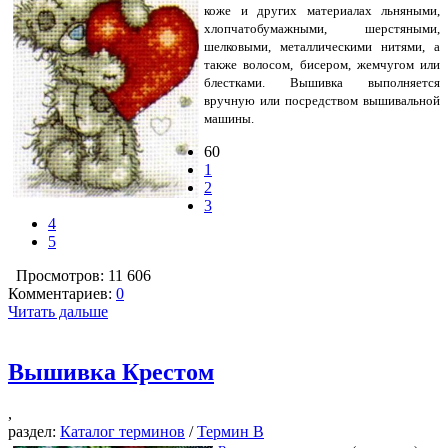
коже и других материалах льняными,
хлопчатобумажными, шерстяными,
шелковыми, металлическими нитями, а
также волосом, бисером, жемчугом или
блестками. Вышивка выполняется
вручную или посредством вышивальной
машины.
60
1
2
3
4
5
Просмотров: 11 606
Комментариев:
0
Читать дальше
Вышивка Крестом
,
раздел:
Каталог терминов
/
Термин В