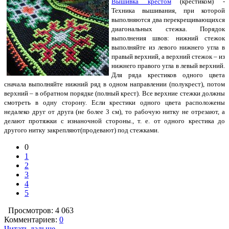
Вышивка крестом
(крестиком) -
Техника вышивания, при которой
выполняются два перекрещивающихся
диагональных стежка. Порядок
выполнения швов: нижний стежок
выполняйте из левого нижнего угла в
правый верхний, а верхний стежок – из
нижнего правого угла в левый верхний.
Для ряда крестиков одного цвета
сначала выполняйте нижний ряд в одном направлении (полукрест), потом
верхний – в обратном порядке (полный крест). Все верхние стежки должны
смотреть в одну сторону. Если крестики одного цвета расположены
недалеко друг от друга (не более 3 см), то рабочую нитку не отрезают, а
делают протяжки с изнаночной стороны., т. е. от одного крестика до
другого нитку закрепляют(продевают) под стежками.
0
1
2
3
4
5
Просмотров: 4 063
Комментариев:
0
Читать дальше