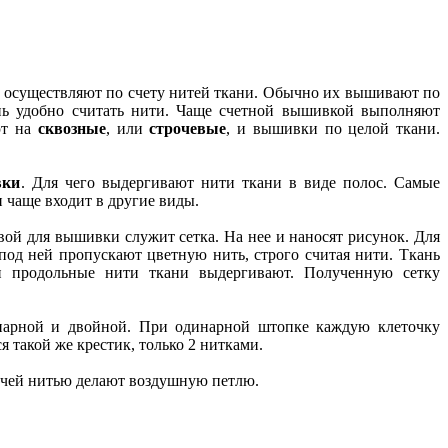
 осуществляют по счету нитей ткани. Обычно их вышивают по
нь удобно считать нити. Чаще счетной вышивкой выполняют
ют на
сквозные
, или
строчевые
, и вышивки по целой ткани.
вки
. Для чего выдергивают нити ткани в виде полос. Самые
и чаще входит в другие виды.
ой для вышивки служит сетка. На нее и наносят рисунок. Для
 под ней пропускают цветную нить, строго считая нити. Ткань
и продольные нити ткани выдергивают. Полученную сетку
арной и двойной. При одинарной штопке каждую клеточку
я такой же крестик, только 2 нитками.
бочей нитью делают воздушную петлю.