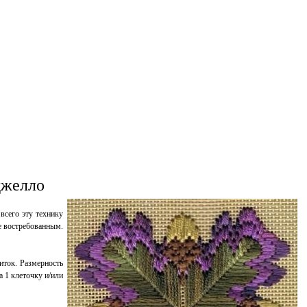
джелло
всего эту технику
е востребованным.
иток. Размерность
а 1 клеточку и/или