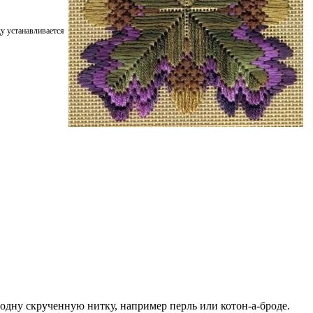
у устанавливается
ь одну скрученную нитку, например перль или котон-а-броде.