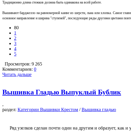
Традиционно длина стежков должна быть одинакова на всей работе.
Вышивают барджелло на равномерной канве из шерсти, льна или хлопка. Самое главно
основное направление и ширина "ступеней", последующие ряды другими цветами повт
80
1
2
3
4
5
Просмотров: 9 265
Комментариев:
0
Читать дальше
Вышивка Гладью Выпуклый Бублик
,
раздел:
Категории Вышивки Крестом
/
Вышивка гладью
Ряд узелков сделан почти один на другим и образует, как и