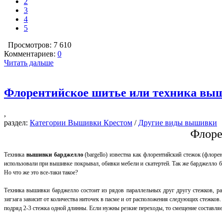
2
3
4
5
Просмотров: 7 610
Комментариев:
0
Читать дальше
Флорентийское шитье или техника вы
,
раздел:
Категории Вышивки Крестом
/
Другие виды вышивки
Флоре
Техника
вышивки барджелло
(bargello) известна как флорентийский стежок (флоре
использовали при вышивке покрывал, обивки мебели и скатертей. Так же барджелло б
Но что же это все-таки такое?
Техника вышивки барджелло состоит из рядов параллельных друг другу стежков, р
зигзага зависит от количества ниточек в пасме и от расположения следующих стежков.
подряд 2-3 стежка одной длинны. Если нужны резкие переходы, то смещение составляет