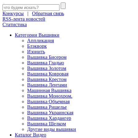
Конкурсы
|
Обратная связь
RSS-лента новостей
Статистика
Категории Вышивки
Аппликация
Блэкворк
Изонить
Вышивка Бисером
Вышивка Гладью
Вышивка Золотом
Вышивка Ковровая
Вышивка Крестом
Вышивка Лентами
Машинная Вышивка
Вышивка Монохром.
Вышивка Объемная
Вышивка Ришелье
Вышивка Украинская
Вышивка Хардангер
Вышивка Шелком
Другие виды вышивки
Каталог Видео