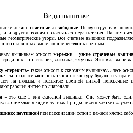
Виды вышивки
шивки делят на
счетные
и
свободные
. Первую группу вышивок
у или другим тканям полотняного переплетения. На них оче
ные геометрические узоры. Все счетные вышивки подразделя
нство старинных вышивок причисляют к счетным.
зным вышивкам относят
мережки
–
узкие строчевые выши
 среди них – это столбик, «козлик», «жучок». Этот вид вышивк
у «перевить»
также относят к сквозным вышивкам. Здесь основ
сначала продергивают нить ткани по контуру будущего узора и
вают на пяльцы, а поднятые цветной ниткой поперечные 
вают рабочей нитью по диагонали.
а
– это еще 1 вид сквозной вышивки. Она может быть один
ют 2 стежками в виде крестика. При двойной в клетке получаетс
шивке паутинкой
при перевивании сетки в каждой клетке ра