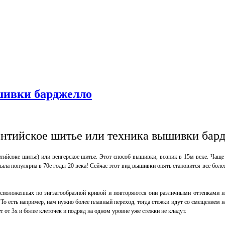
шивки барджелло
нтийское шитье или техника вышивки бар
нтийсоке шитье) или венгерское шитье. Этот способ вышивки, возник в 15м веке. Чаще 
ыла популярна в 70е годы 20 века! Сейчас этот вид вышивки опять становится все боле
асположенных по зигзагообразной кривой и повторяются они различными оттенками н
 То есть например, нам нужно более плавный переход, тогда стежки идут со смещением н
 от 3х и более клеточек и подряд на одном уровне уже стежки не кладут.