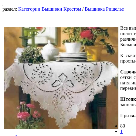
,
раздел:
Категории Вышивки Крестом
/
Вышивка Ришелье
Все вы
полотн
различ
Больши
К скво
простые
Строчк
сетки 
натяги
переви
Штопк
заполня
При
вы
80
1