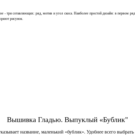
е - три сотавляющих: ряд, мотив и угол скоса. Наиболее простой дизайн: в первом ряд
оряют рисунок.
Вышивка Гладью. Выпуклый «Бублик"
 указывает название, маленький «бублик». Удобнее всего выбрат