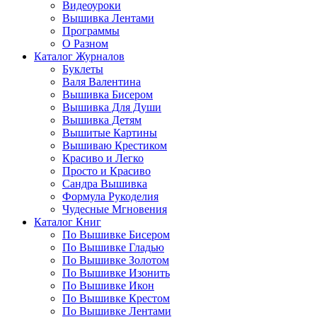
Видеоуроки
Вышивка Лентами
Программы
О Разном
Каталог Журналов
Буклеты
Валя Валентина
Вышивка Бисером
Вышивка Для Души
Вышивка Детям
Вышитые Картины
Вышиваю Крестиком
Красиво и Легко
Просто и Красиво
Сандра Вышивка
Формула Рукоделия
Чудесные Мгновения
Каталог Книг
По Вышивке Бисером
По Вышивке Гладью
По Вышивке Золотом
По Вышивке Изонить
По Вышивке Икон
По Вышивке Крестом
По Вышивке Лентами