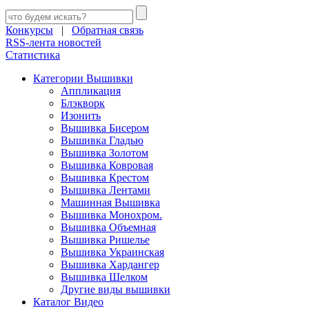
Конкурсы
|
Обратная связь
RSS-лента новостей
Статистика
Категории Вышивки
Аппликация
Блэкворк
Изонить
Вышивка Бисером
Вышивка Гладью
Вышивка Золотом
Вышивка Ковровая
Вышивка Крестом
Вышивка Лентами
Машинная Вышивка
Вышивка Монохром.
Вышивка Объемная
Вышивка Ришелье
Вышивка Украинская
Вышивка Хардангер
Вышивка Шелком
Другие виды вышивки
Каталог Видео