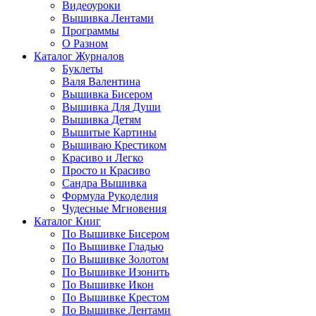
Видеоуроки
Вышивка Лентами
Программы
О Разном
Каталог Журналов
Буклеты
Валя Валентина
Вышивка Бисером
Вышивка Для Души
Вышивка Детям
Вышитые Картины
Вышиваю Крестиком
Красиво и Легко
Просто и Красиво
Сандра Вышивка
Формула Рукоделия
Чудесные Мгновения
Каталог Книг
По Вышивке Бисером
По Вышивке Гладью
По Вышивке Золотом
По Вышивке Изонить
По Вышивке Икон
По Вышивке Крестом
По Вышивке Лентами