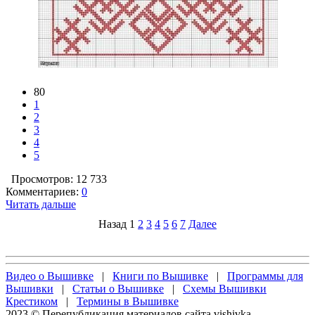
80
1
2
3
4
5
Просмотров: 12 733
Комментариев:
0
Читать дальше
Назад
1
2
3
4
5
6
7
Далее
Видео о Вышивке
|
Книги по Вышивке
|
Программы для
Вышивки
|
Статьи о Вышивке
|
Схемы Вышивки
Крестиком
|
Термины в Вышивке
2023 © Перепубликация материалов сайта vishivka-