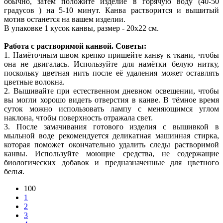
обычно, затем положите изделие в горячую воду (40-50
градусов ) на 5-10 минут. Канва растворится и вышитый
мотив останется на вашем изделии.
В упаковке 1 кусок канвы, размер - 20х22 см.
Работа с растворимой канвой. Советы:
1. Намёточным швом крепко пришейте канву к ткани, чтобы
она не двигалась. Используйте для намётки белую нитку,
поскольку цветная нить после её удаления может оставлять
цветные волокна.
2. Вышивайте при естественном дневном освещении, чтобы
вы могли хорошо видеть отверстия в канве. В тёмное время
суток можно использовать лампу с меняющимся углом
наклона, чтобы поверхность отражала свет.
3. После замачивания готового изделия с вышивкой в
мыльной воде рекомендуется деликатная машинная стирка,
которая поможет окончательно удалить следы растворимой
канвы. Используйте моющие средства, не содержащие
биологических добавок и предназначенные для цветного
белья.
100
1
2
3