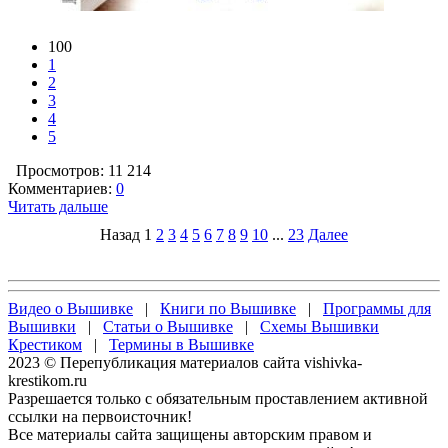
100
1
2
3
4
5
Просмотров: 11 214
Комментариев:
0
Читать дальше
Назад
1
2
3
4
5
6
7
8
9
10
...
23
Далее
Видео о Вышивке
|
Книги по Вышивке
|
Программы для
Вышивки
|
Статьи о Вышивке
|
Схемы Вышивки
Крестиком
|
Термины в Вышивке
2023 © Перепубликация материалов сайта vishivka-
krestikom.ru
Разрешается только с обязательным проставлением активной
ссылки на первоисточник!
Все материалы сайта защищены авторским правом и