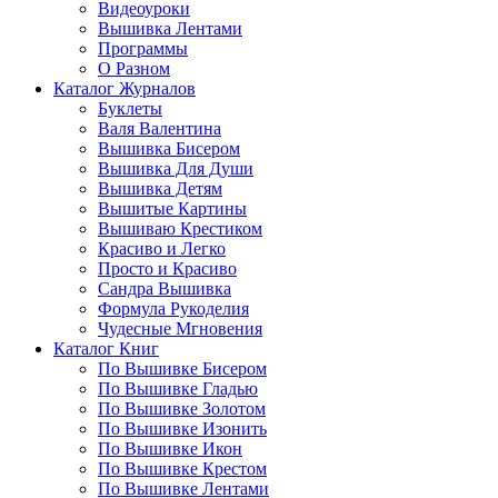
Видеоуроки
Вышивка Лентами
Программы
О Разном
Каталог Журналов
Буклеты
Валя Валентина
Вышивка Бисером
Вышивка Для Души
Вышивка Детям
Вышитые Картины
Вышиваю Крестиком
Красиво и Легко
Просто и Красиво
Сандра Вышивка
Формула Рукоделия
Чудесные Мгновения
Каталог Книг
По Вышивке Бисером
По Вышивке Гладью
По Вышивке Золотом
По Вышивке Изонить
По Вышивке Икон
По Вышивке Крестом
По Вышивке Лентами