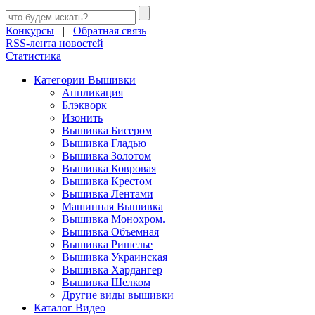
Конкурсы
|
Обратная связь
RSS-лента новостей
Статистика
Категории Вышивки
Аппликация
Блэкворк
Изонить
Вышивка Бисером
Вышивка Гладью
Вышивка Золотом
Вышивка Ковровая
Вышивка Крестом
Вышивка Лентами
Машинная Вышивка
Вышивка Монохром.
Вышивка Объемная
Вышивка Ришелье
Вышивка Украинская
Вышивка Хардангер
Вышивка Шелком
Другие виды вышивки
Каталог Видео