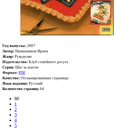
Год выпуска:
2007
Автор:
Наниашвили Ирина
Жанр:
Рукоделие
Издательство:
Клуб семейного досуга
Серия:
Шаг за шагом
Формат:
PDF
Качество:
Отсканированные страницы
Язык издания:
Русский
Количество страниц:
64
80
1
2
3
4
5