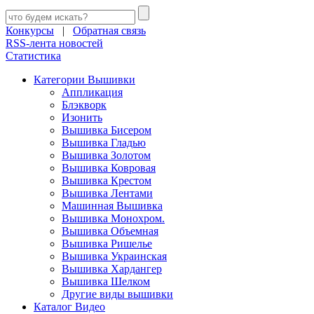
Конкурсы
|
Обратная связь
RSS-лента новостей
Статистика
Категории Вышивки
Аппликация
Блэкворк
Изонить
Вышивка Бисером
Вышивка Гладью
Вышивка Золотом
Вышивка Ковровая
Вышивка Крестом
Вышивка Лентами
Машинная Вышивка
Вышивка Монохром.
Вышивка Объемная
Вышивка Ришелье
Вышивка Украинская
Вышивка Хардангер
Вышивка Шелком
Другие виды вышивки
Каталог Видео