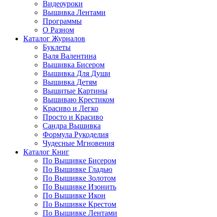
Видеоуроки
Вышивка Лентами
Программы
О Разном
Каталог Журналов
Буклеты
Валя Валентина
Вышивка Бисером
Вышивка Для Души
Вышивка Детям
Вышитые Картины
Вышиваю Крестиком
Красиво и Легко
Просто и Красиво
Сандра Вышивка
Формула Рукоделия
Чудесные Мгновения
Каталог Книг
По Вышивке Бисером
По Вышивке Гладью
По Вышивке Золотом
По Вышивке Изонить
По Вышивке Икон
По Вышивке Крестом
По Вышивке Лентами