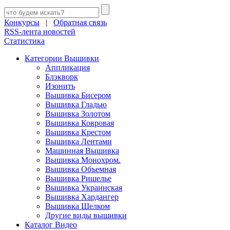
Конкурсы
|
Обратная связь
RSS-лента новостей
Статистика
Категории Вышивки
Аппликация
Блэкворк
Изонить
Вышивка Бисером
Вышивка Гладью
Вышивка Золотом
Вышивка Ковровая
Вышивка Крестом
Вышивка Лентами
Машинная Вышивка
Вышивка Монохром.
Вышивка Объемная
Вышивка Ришелье
Вышивка Украинская
Вышивка Хардангер
Вышивка Шелком
Другие виды вышивки
Каталог Видео