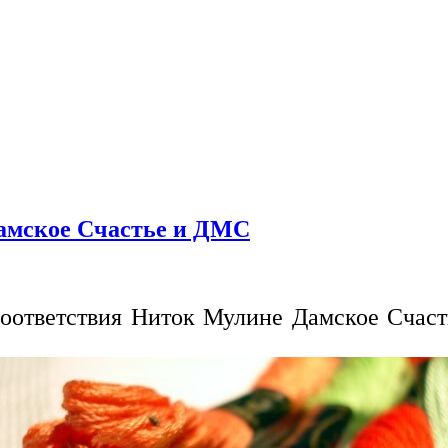
амское Счастье и ДМС
соответствия Ниток Мулине Дамское Счас