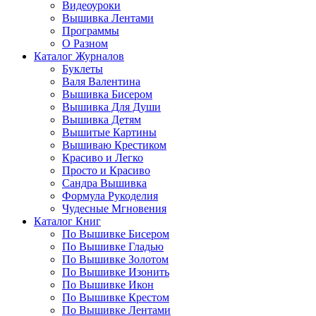
Видеоуроки
Вышивка Лентами
Программы
О Разном
Каталог Журналов
Буклеты
Валя Валентина
Вышивка Бисером
Вышивка Для Души
Вышивка Детям
Вышитые Картины
Вышиваю Крестиком
Красиво и Легко
Просто и Красиво
Сандра Вышивка
Формула Рукоделия
Чудесные Мгновения
Каталог Книг
По Вышивке Бисером
По Вышивке Гладью
По Вышивке Золотом
По Вышивке Изонить
По Вышивке Икон
По Вышивке Крестом
По Вышивке Лентами