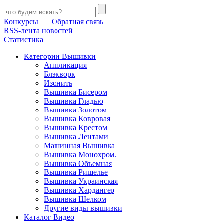
Конкурсы
|
Обратная связь
RSS-лента новостей
Статистика
Категории Вышивки
Аппликация
Блэкворк
Изонить
Вышивка Бисером
Вышивка Гладью
Вышивка Золотом
Вышивка Ковровая
Вышивка Крестом
Вышивка Лентами
Машинная Вышивка
Вышивка Монохром.
Вышивка Объемная
Вышивка Ришелье
Вышивка Украинская
Вышивка Хардангер
Вышивка Шелком
Другие виды вышивки
Каталог Видео