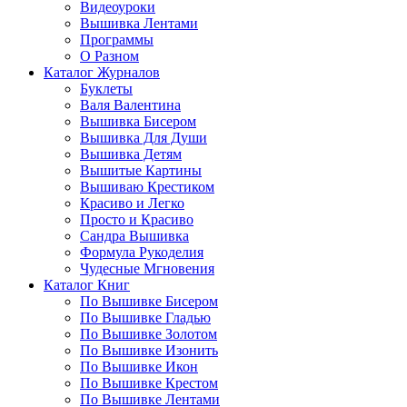
Видеоуроки
Вышивка Лентами
Программы
О Разном
Каталог Журналов
Буклеты
Валя Валентина
Вышивка Бисером
Вышивка Для Души
Вышивка Детям
Вышитые Картины
Вышиваю Крестиком
Красиво и Легко
Просто и Красиво
Сандра Вышивка
Формула Рукоделия
Чудесные Мгновения
Каталог Книг
По Вышивке Бисером
По Вышивке Гладью
По Вышивке Золотом
По Вышивке Изонить
По Вышивке Икон
По Вышивке Крестом
По Вышивке Лентами