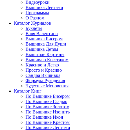
Видеоуроки
Вышивка Лентами
Программы
О Разном
Каталог Журналов
Буклеты
Валя Валентина
Вышивка Бисером
Вышивка Для Души
Вышивка Детям
Вышитые Картины
Вышиваю Крестиком
Красиво и Легко
Просто и Красиво
Сандра Вышивка
Формула Рукоделия
Чудесные Мгновения
Каталог Книг
По Вышивке Бисером
По Вышивке Гладью
По Вышивке Золотом
По Вышивке Изонить
По Вышивке Икон
По Вышивке Крестом
По Вышивке Лентами