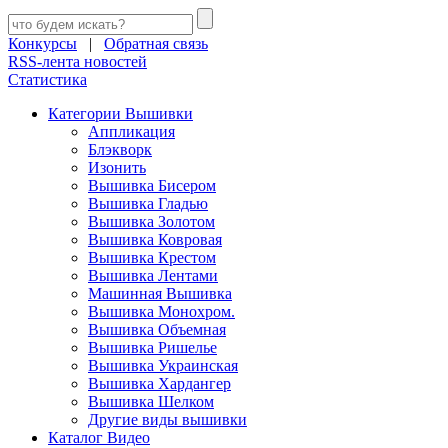
Конкурсы
|
Обратная связь
RSS-лента новостей
Статистика
Категории Вышивки
Аппликация
Блэкворк
Изонить
Вышивка Бисером
Вышивка Гладью
Вышивка Золотом
Вышивка Ковровая
Вышивка Крестом
Вышивка Лентами
Машинная Вышивка
Вышивка Монохром.
Вышивка Объемная
Вышивка Ришелье
Вышивка Украинская
Вышивка Хардангер
Вышивка Шелком
Другие виды вышивки
Каталог Видео