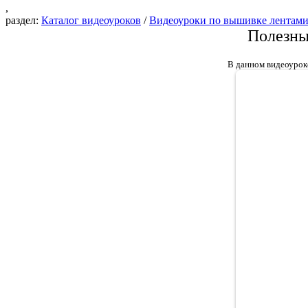
,
раздел:
Каталог видеоуроков
/
Видеоуроки по вышивке лентам
Полезны
В данном видеоурок