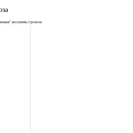
оза
живая" весенняя стрекоза