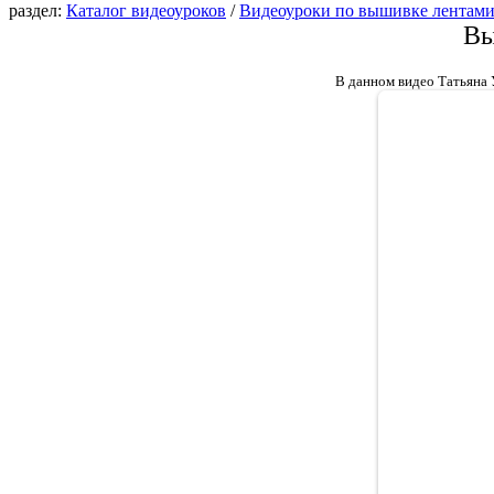
раздел:
Каталог видеоуроков
/
Видеоуроки по вышивке лентам
Вы
В данном видео Татьяна 