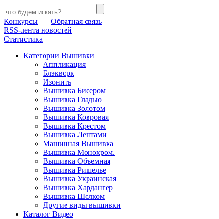
Конкурсы
|
Обратная связь
RSS-лента новостей
Статистика
Категории Вышивки
Аппликация
Блэкворк
Изонить
Вышивка Бисером
Вышивка Гладью
Вышивка Золотом
Вышивка Ковровая
Вышивка Крестом
Вышивка Лентами
Машинная Вышивка
Вышивка Монохром.
Вышивка Объемная
Вышивка Ришелье
Вышивка Украинская
Вышивка Хардангер
Вышивка Шелком
Другие виды вышивки
Каталог Видео