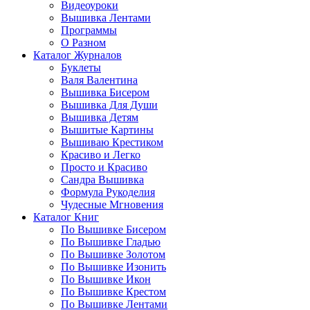
Видеоуроки
Вышивка Лентами
Программы
О Разном
Каталог Журналов
Буклеты
Валя Валентина
Вышивка Бисером
Вышивка Для Души
Вышивка Детям
Вышитые Картины
Вышиваю Крестиком
Красиво и Легко
Просто и Красиво
Сандра Вышивка
Формула Рукоделия
Чудесные Мгновения
Каталог Книг
По Вышивке Бисером
По Вышивке Гладью
По Вышивке Золотом
По Вышивке Изонить
По Вышивке Икон
По Вышивке Крестом
По Вышивке Лентами