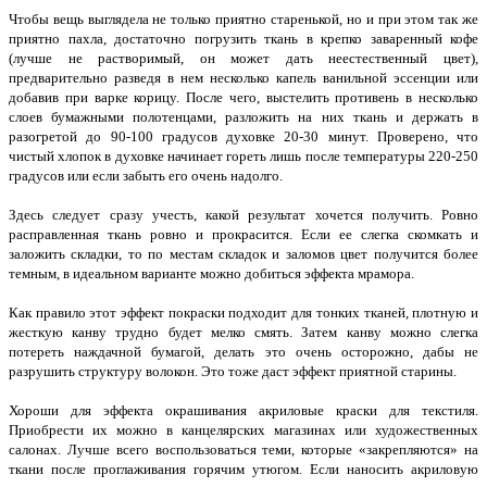
Чтобы вещь выглядела не только приятно старенькой, но и при этом так же
приятно пахла, достаточно погрузить ткань в крепко заваренный кофе
(лучше не растворимый, он может дать неестественный цвет),
предварительно разведя в нем несколько капель ванильной эссенции или
добавив при варке корицу. После чего, выстелить противень в несколько
слоев бумажными полотенцами, разложить на них ткань и держать в
разогретой до 90-100 градусов духовке 20-30 минут. Проверено, что
чистый хлопок в духовке начинает гореть лишь после температуры 220-250
градусов или если забыть его очень надолго.
Здесь следует сразу учесть, какой результат хочется получить. Ровно
расправленная ткань ровно и прокрасится. Если ее слегка скомкать и
заложить складки, то по местам складок и заломов цвет получится более
темным, в идеальном варианте можно добиться эффекта мрамора.
Как правило этот эффект покраски подходит для тонких тканей, плотную и
жесткую канву трудно будет мелко смять. Затем канву можно слегка
потереть наждачной бумагой, делать это очень осторожно, дабы не
разрушить структуру волокон. Это тоже даст эффект приятной старины.
Хороши для эффекта окрашивания акриловые краски для текстиля.
Приобрести их можно в канцелярских магазинах или художественных
салонах. Лучше всего воспользоваться теми, которые «закрепляются» на
ткани после проглаживания горячим утюгом. Если наносить акриловую