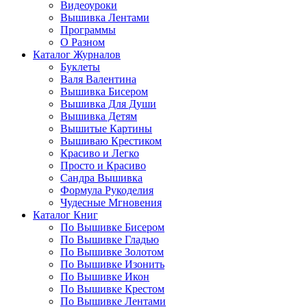
Видеоуроки
Вышивка Лентами
Программы
О Разном
Каталог Журналов
Буклеты
Валя Валентина
Вышивка Бисером
Вышивка Для Души
Вышивка Детям
Вышитые Картины
Вышиваю Крестиком
Красиво и Легко
Просто и Красиво
Сандра Вышивка
Формула Рукоделия
Чудесные Мгновения
Каталог Книг
По Вышивке Бисером
По Вышивке Гладью
По Вышивке Золотом
По Вышивке Изонить
По Вышивке Икон
По Вышивке Крестом
По Вышивке Лентами