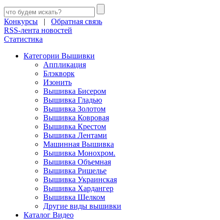
Конкурсы
|
Обратная связь
RSS-лента новостей
Статистика
Категории Вышивки
Аппликация
Блэкворк
Изонить
Вышивка Бисером
Вышивка Гладью
Вышивка Золотом
Вышивка Ковровая
Вышивка Крестом
Вышивка Лентами
Машинная Вышивка
Вышивка Монохром.
Вышивка Объемная
Вышивка Ришелье
Вышивка Украинская
Вышивка Хардангер
Вышивка Шелком
Другие виды вышивки
Каталог Видео