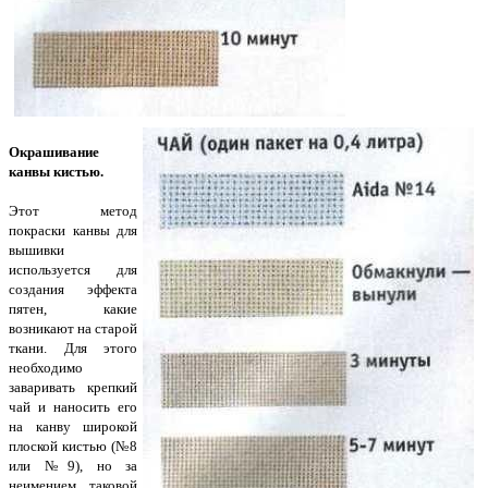
Окрашивание
канвы кистью.
Этот метод
покраски канвы для
вышивки
используется для
создания эффекта
пятен, какие
возникают на старой
ткани. Для этого
необходимо
заваривать крепкий
чай и наносить его
на канву широкой
плоской кистью (№8
или №9), но за
неимением таковой