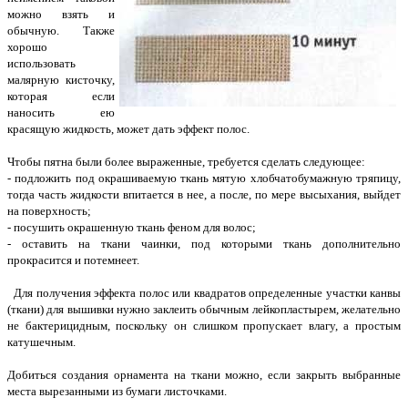
можно взять и
обычную. Также
хорошо
использовать
малярную кисточку,
которая если
наносить ею
красящую жидкость, может дать эффект полос.
Чтобы пятна были более выраженные, требуется сделать следующее:
- подложить под окрашиваемую ткань мятую хлобчатобумажную тряпицу,
тогда часть жидкости впитается в нее, а после, по мере высыхания, выйдет
на поверхность;
- посушить окрашенную ткань феном для волос;
- оставить на ткани чаинки, под которыми ткань дополнительно
прокрасится и потемнеет.
Для получения эффекта полос или квадратов определенные участки канвы
(ткани) для вышивки нужно заклеить обычным лейкопластырем, желательно
не бактерицидным, поскольку он слишком пропускает влагу, а простым
катушечным.
Добиться создания орнамента на ткани можно, если закрыть выбранные
места вырезанными из бумаги листочками.