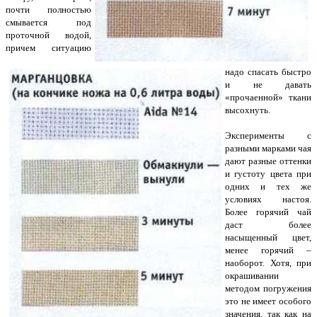
почти полностью
смывается под
проточной водой,
причем ситуацию
надо спасать быстро
и не давать
«прочаенной» ткани
высохнуть.
Эксперименты с
разными марками чая
дают разные оттенки
и густоту цвета при
одних и тех же
условиях настоя.
Более горячий чай
даст более
насыщенный цвет,
менее горячий –
наоборот. Хотя, при
окрашивании
методом погружения
это не имеет особого
значения, так как на