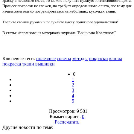
краску в несколько слоев, то можно получить нужную интенсивность цвета.
Процесс покраски не сложен, но требует определенного опыта, поэтому для
начала желательно потренироваться на небольших кусочках ткани.
Творите своими руками и получайте массу приятного удовольствия!
В статье использованы материалы журнала "Вышиваю Крестиком"
Ключевые теги:
полезные
советы
методы
покраски
канвы
покраска
ткани
вышивки
0
1
2
3
4
5
Просмотров: 9 581
Комментариев:
0
Распечатать
Другие новости по теме: