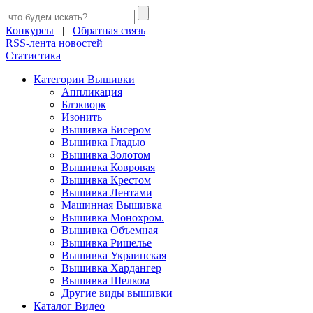
Конкурсы
|
Обратная связь
RSS-лента новостей
Статистика
Категории Вышивки
Аппликация
Блэкворк
Изонить
Вышивка Бисером
Вышивка Гладью
Вышивка Золотом
Вышивка Ковровая
Вышивка Крестом
Вышивка Лентами
Машинная Вышивка
Вышивка Монохром.
Вышивка Объемная
Вышивка Ришелье
Вышивка Украинская
Вышивка Хардангер
Вышивка Шелком
Другие виды вышивки
Каталог Видео