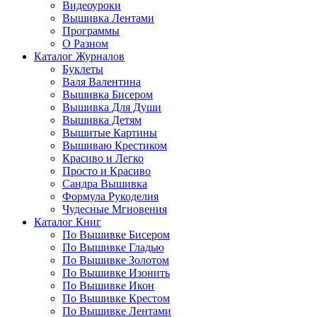
Видеоуроки
Вышивка Лентами
Программы
О Разном
Каталог Журналов
Буклеты
Валя Валентина
Вышивка Бисером
Вышивка Для Души
Вышивка Детям
Вышитые Картины
Вышиваю Крестиком
Красиво и Легко
Просто и Красиво
Сандра Вышивка
Формула Рукоделия
Чудесные Мгновения
Каталог Книг
По Вышивке Бисером
По Вышивке Гладью
По Вышивке Золотом
По Вышивке Изонить
По Вышивке Икон
По Вышивке Крестом
По Вышивке Лентами