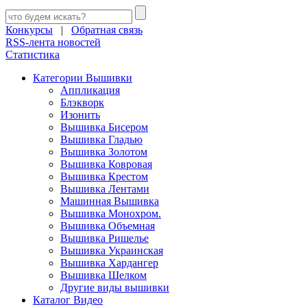
Конкурсы
|
Обратная связь
RSS-лента новостей
Статистика
Категории Вышивки
Аппликация
Блэкворк
Изонить
Вышивка Бисером
Вышивка Гладью
Вышивка Золотом
Вышивка Ковровая
Вышивка Крестом
Вышивка Лентами
Машинная Вышивка
Вышивка Монохром.
Вышивка Объемная
Вышивка Ришелье
Вышивка Украинская
Вышивка Хардангер
Вышивка Шелком
Другие виды вышивки
Каталог Видео