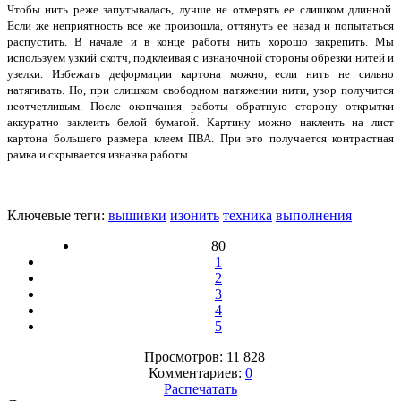
Чтобы нить реже запутывалась, лучше не отмерять ее слишком длинной.
Если же неприятность все же произошла, оттянуть ее назад и попытаться
распустить. В начале и в конце работы нить хорошо закрепить. Мы
используем узкий скотч, подклеивая с изнаночной стороны обрезки нитей и
узелки. Избежать деформации картона можно, если нить не сильно
натягивать. Но, при слишком свободном натяжении нити, узор получится
неотчетливым. После окончания работы обратную сторону открытки
аккуратно заклеить белой бумагой. Картину можно наклеить на лист
картона большего размера клеем ПВА. При это получается контрастная
рамка и скрывается изнанка работы.
Ключевые теги:
вышивки
изонить
техника
выполнения
80
1
2
3
4
5
Просмотров: 11 828
Комментариев:
0
Распечатать