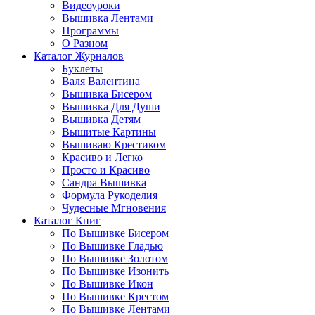
Видеоуроки
Вышивка Лентами
Программы
О Разном
Каталог Журналов
Буклеты
Валя Валентина
Вышивка Бисером
Вышивка Для Души
Вышивка Детям
Вышитые Картины
Вышиваю Крестиком
Красиво и Легко
Просто и Красиво
Сандра Вышивка
Формула Рукоделия
Чудесные Мгновения
Каталог Книг
По Вышивке Бисером
По Вышивке Гладью
По Вышивке Золотом
По Вышивке Изонить
По Вышивке Икон
По Вышивке Крестом
По Вышивке Лентами