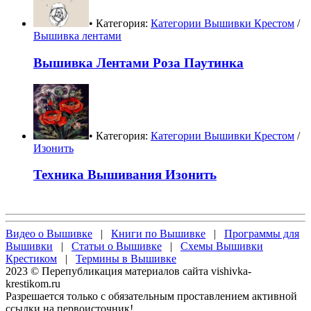
• Категория:
Категории Вышивки Крестом
/
Вышивка лентами
Вышивка Лентами Роза Паутинка
• Категория:
Категории Вышивки Крестом
/
Изонить
Техника Вышивания Изонить
Видео о Вышивке
|
Книги по Вышивке
|
Программы для
Вышивки
|
Статьи о Вышивке
|
Схемы Вышивки
Крестиком
|
Термины в Вышивке
2023 © Перепубликация материалов сайта vishivka-
krestikom.ru
Разрешается только с обязательным проставлением активной
ссылки на первоисточник!