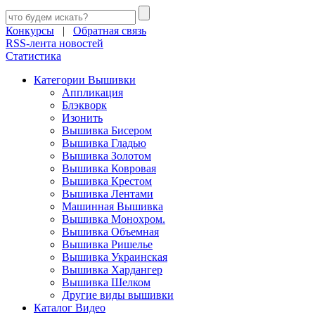
Конкурсы
|
Обратная связь
RSS-лента новостей
Статистика
Категории Вышивки
Аппликация
Блэкворк
Изонить
Вышивка Бисером
Вышивка Гладью
Вышивка Золотом
Вышивка Ковровая
Вышивка Крестом
Вышивка Лентами
Машинная Вышивка
Вышивка Монохром.
Вышивка Объемная
Вышивка Ришелье
Вышивка Украинская
Вышивка Хардангер
Вышивка Шелком
Другие виды вышивки
Каталог Видео