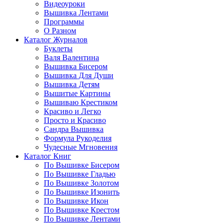
Видеоуроки
Вышивка Лентами
Программы
О Разном
Каталог Журналов
Буклеты
Валя Валентина
Вышивка Бисером
Вышивка Для Души
Вышивка Детям
Вышитые Картины
Вышиваю Крестиком
Красиво и Легко
Просто и Красиво
Сандра Вышивка
Формула Рукоделия
Чудесные Мгновения
Каталог Книг
По Вышивке Бисером
По Вышивке Гладью
По Вышивке Золотом
По Вышивке Изонить
По Вышивке Икон
По Вышивке Крестом
По Вышивке Лентами